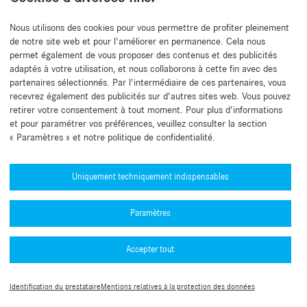
Nous utilisons des cookies pour vous permettre de profiter pleinement
de notre site web et pour l'améliorer en permanence. Cela nous
Retour au début
permet également de vous proposer des contenus et des publicités
adaptés à votre utilisation, et nous collaborons à cette fin avec des
partenaires sélectionnés. Par l'intermédiaire de ces partenaires, vous
recevrez également des publicités sur d'autres sites web. Vous pouvez
retirer votre consentement à tout moment. Pour plus d'informations
et pour paramétrer vos préférences, veuillez consulter la section
« Paramètres » et notre politique de confidentialité.
Besoin d'aide ?
Mercedes-Benz Global Training
Uniquement techniquement indispensables
Actualités
Paramètres
Autres informations
L’application B2B Connect
Accepter tout
Politique de confidentialité B2B Connect
Numéros d'homologation de type (PDF)
Mentions légales
Conditions Générales d’Utilisation
Guide de l’authentification multifacteur
Identification du prestataire
Mentions relatives à la protection des données
Paramètres des cookies