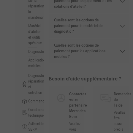
sur la
paiement pour l’équipement et les
réparation et
solutions d’atelier?
la
maintenance
Quelles sont les options de
paiement pour le matériel de
Matériel
diagnostic ?
d’atelier
et outils
spéciaux
Quelles sont les options de
paiement pour les applications
Diagnostic
mobiles ?
Applications
mobiles
Diagnostic,
Besoin d’aide supplémentaire ?
réparation
et
entretien
Contactez
Demander
votre
de
Commandes
partenaire
l’aide
Questions
Mercedes-
Veuillez
techniques
Benz
être
Authentification
Veuillez
aussi
SERMI
vous
précis