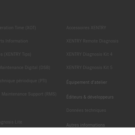
ration Time (XOT)
Accessoires XENTRY
ts Information
XENTRY Remote Diagnosis
es (XENTRY Tips)
XENTRY Diagnosis Kit 4
Maintenance Digital (DSB)
XENTRY Diagnosis Kit 5
chnique périodique (PTI)
Équipement d’atelier
 Maintenance Support (RMS)
Éditeurs & développeurs
Données techniques
gnosis Lite
Autres informations