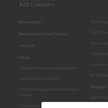
Besoin d'aide ?
XENTRY Ope
XENTRY Par
Mercedes-Benz Global Training
Repair cas
Actualités
Carnet de 
Pièces
Contrôle te
Portefeuille de pièces Mercedes-Benz
API Remote
Mercedes-Benz StarParts
Diagnostic
Produits chimiques et d'entretien pour
véhicule
XENTRY Dia
Huiles moteur d'Origine Mercedes-Benz