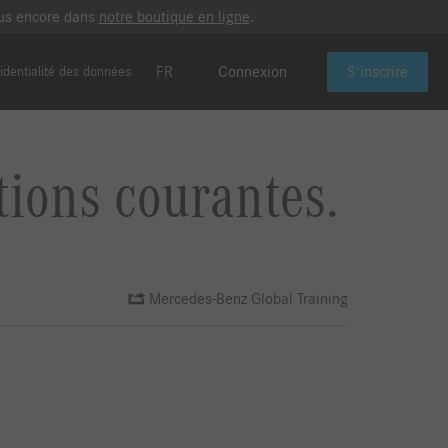
plus encore dans
notre boutique en ligne
.
FR
Connexion
S'inscrire
identialité des données
tions courantes.
Mercedes-Benz Global Training