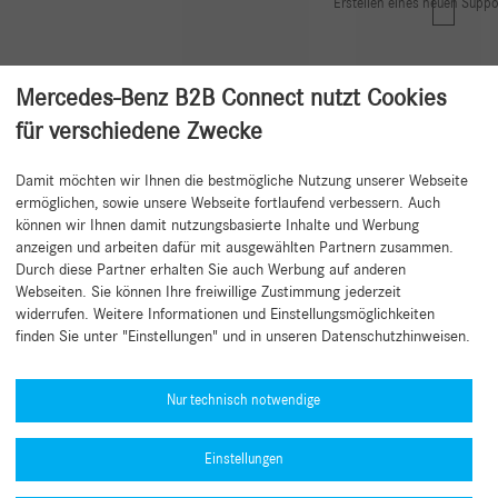
Erstellen eines neuen Suppo
Mercedes-Benz B2B Connect nutzt Cookies
für verschiedene Zwecke
Damit möchten wir Ihnen die bestmögliche Nutzung unserer Webseite
Zurück zum Anfang
ermöglichen, sowie unsere Webseite fortlaufend verbessern. Auch
können wir Ihnen damit nutzungsbasierte Inhalte und Werbung
anzeigen und arbeiten dafür mit ausgewählten Partnern zusammen.
Durch diese Partner erhalten Sie auch Werbung auf anderen
Webseiten. Sie können Ihre freiwillige Zustimmung jederzeit
widerrufen. Weitere Informationen und Einstellungsmöglichkeiten
finden Sie unter "Einstellungen" und in unseren Datenschutzhinweisen.
Hilfe benötigt?
Mercedes-Benz Global Training
Nur technisch notwendige
News
Einstellungen
Sonstige Informationen
B2B Connect App