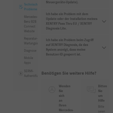
Steuergeräte-Update).
Technische
Probleme
Ich habe ein Problem mit dem
Mercedes-
Update oder der Installation meines
Benz B2B
XENTRY Pass Thru EU / XENTRY
Connect
Diagnosis Lite.
Website
Reparatur- &
Ich habe ein Problem beim Zugriff
Wartungsinformationen
auf XENTRY Diagnosis, da das
System anzeigt, dass meine
Diagnose
Benutzer-ID gesperrt ist.
Mobile
Apps
SERMI-
Benötigen Sie weitere Hilfe?
Authentifizierung
Wenden
Bitten
Sie
Sie
sich
um
an
Hilfe
Ihren
Bitte
Mercedes-
seien