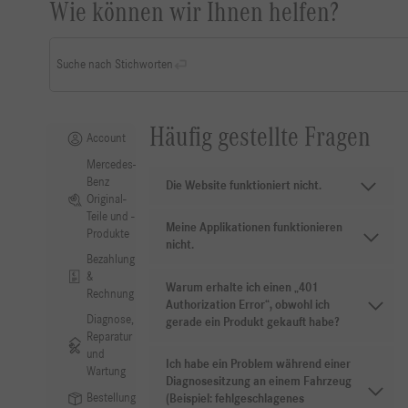
Wie können wir Ihnen helfen?
Suche nach Stichworten
Häufig gestellte Fragen
Account
Mercedes-
Benz
Die Website funktioniert nicht.
Original-
Teile und -
Meine Applikationen funktionieren
Produkte
nicht.
Bezahlung
&
Warum erhalte ich einen „401
Rechnung
Authorization Error“, obwohl ich
Diagnose,
gerade ein Produkt gekauft habe?
Reparatur
und
Ich habe ein Problem während einer
Wartung
Diagnosesitzung an einem Fahrzeug
Bestellung
(Beispiel: fehlgeschlagenes