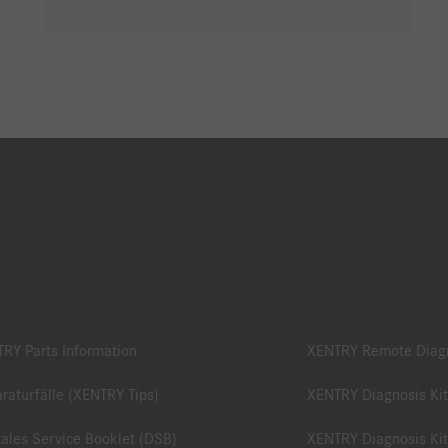
RY Parts Information
XENTRY Remote Diag
raturfälle (XENTRY Tips)
XENTRY Diagnosis Kit
tales Service Booklet (DSB)
XENTRY Diagnosis Kit