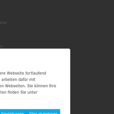
kler
en
ere Webseite fortlaufend
 arbeiten dafür mit
ummern (PDF)
en Webseiten. Sie können Ihre
ten finden Sie unter
Einstellungen
Alles akzeptieren