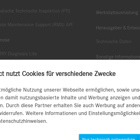
odische Technische Inspektion (PTI)
Werkstattausrüstung
te Maintenance Support (RMS) API
Herausgeber & Entwic
gnose
Technische Daten
RY Diagnosis Lite
Sonstige Information
RY Pass Thru EU
B2B Connect App
 nutzt Cookies für verschiedene Zwecke
te Diagnostic Support (RDS) API
Collection & Zubehör
tmögliche Nutzung unserer Webseite ermöglichen, sowie uns
TRY Scope
en damit nutzungsbasierte Inhalte und Werbung anzeigen und
Typengenehmigungsn
 Durch diese Partner erhalten Sie auch Werbung auf ander
RY Update Service und Retail Data
MFA-Leitfaden
widerrufen. Weitere Informationen und Einstellungsmöglichkei
age
atenschutzhinweisen.
TRY Zubehör
Nur technisch notwendige