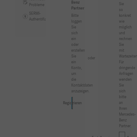
Benz
Sie
Probleme
Partner
so
SERMI-
Bitte
konkret
Authentifizierung
loggen
wie
Sie
möglich
sich
und
ein
rechnen
oder
Sie
erstellen
mit
Sie
Wartezeiten
oder
ein
Für
Konto,
dringende
um
Anfragen
die
wenden
Kontaktdaten
Sie
anzuzeigen.
sich
bitte
an
Registrieren
Anmelden
Ihren
Mercedes-
Benz
Partner.