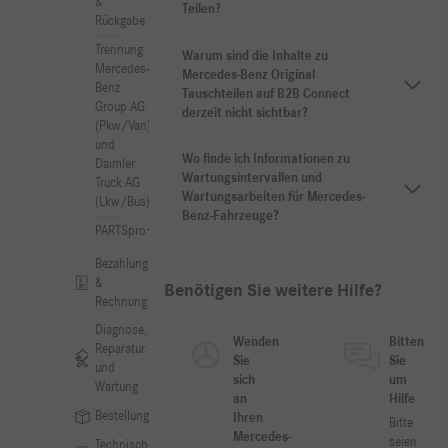
&
Teilen?
Rückgabe
Trennung
Warum sind die Inhalte zu
Mercedes-
Mercedes-Benz Original
Benz
Tauschteilen auf B2B Connect
Group AG
derzeit nicht sichtbar?
(Pkw/Van)
und
Wo finde ich Informationen zu
Daimler
Wartungsintervallen und
Truck AG
Wartungsarbeiten für Mercedes-
(Lkw/Bus)
Benz-Fahrzeuge?
PARTSpro+
Bezahlung
&
Benötigen Sie weitere Hilfe?
Rechnung
Diagnose,
Wenden
Bitten
Reparatur
Sie
Sie
und
sich
um
Wartung
an
Hilfe
Bestellung
Ihren
Bitte
Mercedes-
seien
Technische