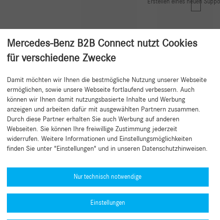
Erstellen eines neuen Suppo
Mercedes-Benz B2B Connect nutzt Cookies
für verschiedene Zwecke
Damit möchten wir Ihnen die bestmögliche Nutzung unserer Webseite
Zurück zum Anfang
ermöglichen, sowie unsere Webseite fortlaufend verbessern. Auch
können wir Ihnen damit nutzungsbasierte Inhalte und Werbung
anzeigen und arbeiten dafür mit ausgewählten Partnern zusammen.
Durch diese Partner erhalten Sie auch Werbung auf anderen
Webseiten. Sie können Ihre freiwillige Zustimmung jederzeit
widerrufen. Weitere Informationen und Einstellungsmöglichkeiten
finden Sie unter "Einstellungen" und in unseren Datenschutzhinweisen.
Hilfe benötigt?
Mercedes-Benz Global Training
Nur technisch notwendige
News
Einstellungen
Sonstige Informationen
B2B Connect App