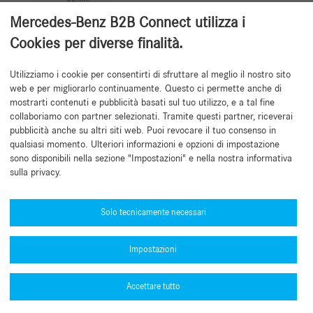
Mercedes-Benz B2B Connect utilizza i
Cookies per diverse finalità.
Utilizziamo i cookie per consentirti di sfruttare al meglio il nostro sito
Torna all'inizio
web e per migliorarlo continuamente. Questo ci permette anche di
mostrarti contenuti e pubblicità basati sul tuo utilizzo, e a tal fine
collaboriamo con partner selezionati. Tramite questi partner, riceverai
pubblicità anche su altri siti web. Puoi revocare il tuo consenso in
qualsiasi momento. Ulteriori informazioni e opzioni di impostazione
sono disponibili nella sezione "Impostazioni" e nella nostra informativa
sulla privacy.
Bisogno di aiuto?
Mercedes-Benz Global Training
Solo tecnicamente necessari
Notizie
Impostazioni
Altre informazioni
B2B Connect App
Accettare tutto
Informativa sulla protezione dati B2B Connect
Numeri di omologazione (PDF)
Note legali