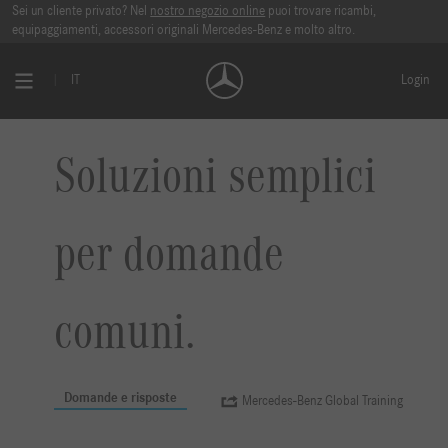
Sei un cliente privato? Nel
nostro negozio online
puoi trovare ricambi,
equipaggiamenti, accessori originali Mercedes-Benz e molto altro.
IT
Login
Soluzioni semplici
per domande
comuni.
Domande e risposte
Mercedes-Benz Global Training