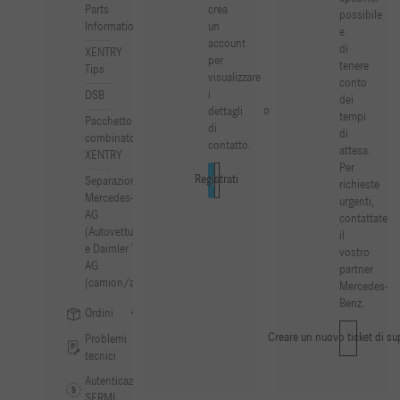
crea
Parts
possibile
un
Information
e
account
di
XENTRY
per
tenere
Tips
visualizzare
conto
i
DSB
dei
o
dettagli
tempi
Pacchetto
di
di
combinato
contatto.
attesa.
XENTRY
Per
Registrati
Login
Separazione di
richieste
Mercedes-Benz
urgenti,
AG
contattate
(Autovetture/VAN)
il
e Daimler Truck
vostro
AG
partner
(camion/autobus)
Mercedes-
Benz.
Ordini
Creare un nuovo ticket di s
Problemi
tecnici
Autenticazione
SERMI