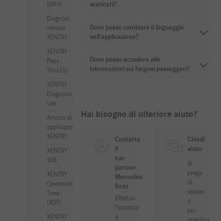
(MFA)
scaricati?
Diagnosi
Dove posso cambiare il linguaggio
remota
nell'applicazione?
XENTRY
XENTRY
Dove posso accedere alle
Pass
informazioni sui furgoni passeggeri?
Thru EU
XENTRY
Diagnosis
Lite
Hai bisogno di ulteriore aiuto?
Ambito di
applicazione
XENTRY
Contatta
Chiedi
il
aiuto
XENTRY
tuo
WIS
Si
partner
prega
XENTRY
Mercedes-
di
Operation
Benz
essere
Time
Effettua
il
(XOT)
l'accesso
più
o
XENTRY
specifici