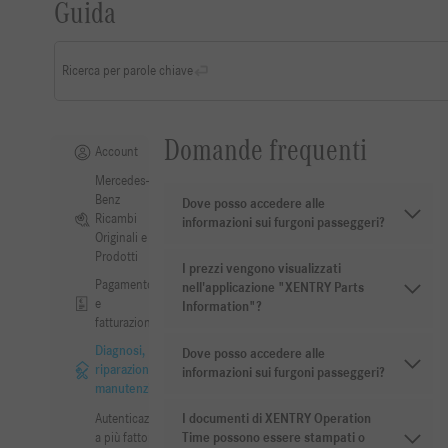
Guida
Ricerca per parole chiave
Domande frequenti
Account
Mercedes-
Benz
Dove posso accedere alle
Ricambi
informazioni sui furgoni passeggeri?
Originali e
Prodotti
I prezzi vengono visualizzati
Pagamento
nell'applicazione "XENTRY Parts
e
Information"?
fatturazione
Diagnosi,
Dove posso accedere alle
riparazione e
informazioni sui furgoni passeggeri?
manutenzione
Autenticazione
I documenti di XENTRY Operation
a più fattori
Time possono essere stampati o