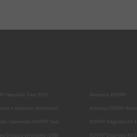
Y Operation Time (XOT)
Akcesoria XENTRY
macje o częściach zamiennych
Aplikacja XENTRY Remo
adki naprawcze (XENTRY Tips)
XENTRY Diagnosis Kit 4
wa broszura serwisowa (DSB)
XENTRY Diagnosis Kit 5