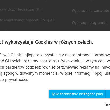
owy Dozór Techniczny (PTI)
Wyposażenie warsztatu
e Maintenance Support (RMS) API
Wydawcy i programiści
ostyka
Dane techniczne
 wykorzystuje Cookies w różnych celach.
Y Diagnosis Lite
Pozostałe informacje
Y Pass Thru EU
wić Ci jak najlepsze korzystanie z naszej strony internetowej
Aplikacja B2B Connect
ać Ci treści i reklamy oparte na użytkowaniu, a w tym celu
e Diagnostic Support (RDS) API
ch partnerów będziesz również otrzymywać reklamy na innyc
Wpisz numery homologa
 zgodę w dowolnym momencie. Więcej informacji i opcji ust
RY Scope
Przewodniku po usłudz
yce prywatności.
Y Update Service i Retail Data Storage
Tylko technicznie niezbędne pliki
ontaktowy
Polityka prywatności B2B Connect
Informacje praw
Ozn