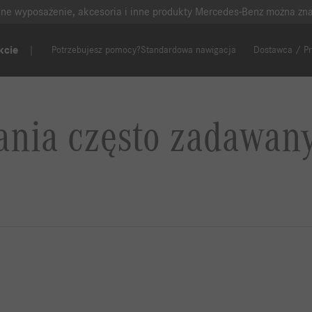
lne wyposażenie, akcesoria i inne produkty Mercedes-Benz można zn
kcie
Potrzebujesz pomocy?
Standardowa nawigacja
Dostawca / P
ania często zadawan