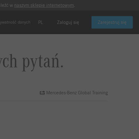
aleźć w
naszym sklepie internetowym
.
PL
Zaloguj się
Zarejestruj się
rywatność danych
ych pytań.
Mercedes-Benz Global Training