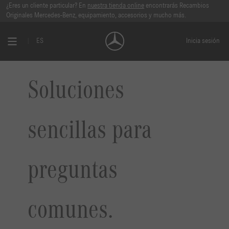
¿Eres un cliente particular? En
nuestra tienda online
encontrarás Recambios
Originales Mercedes-Benz, equipamiento, accesorios y mucho más.
ES
Inicia sesión
Soluciones
sencillas para
preguntas
comunes.