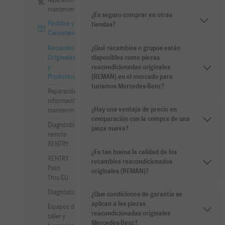
reparación y
mantenimiento
¿Es seguro comprar en otras
Pedidos y
tiendas?
Cancelaciones
¿Qué recambios o grupos están
Recambios
disponibles como piezas
Originales
reacondicionadas originales
y
(REMAN) en el mercado para
Productos
turismos Mercedes-Benz?
Reparación e
información de
¿Hay una ventaja de precio en
mantenimiento
comparación con la compra de una
Diagnóstico
pieza nueva?
remoto
XENTRY
¿Es tan buena la calidad de los
XENTRY
recambios reacondicionados
Pass
originales (REMAN)?
Thru EU
Diagnóstico
¿Que condiciones de garantía se
aplican a las piezas
Equipos de
reacondicionadas originales
taller y
Mercedes-Benz?