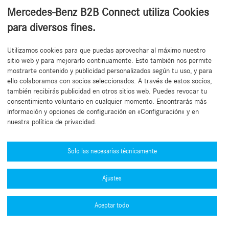
Mercedes-Benz B2B Connect utiliza Cookies
para diversos fines.
Utilizamos cookies para que puedas aprovechar al máximo nuestro
De vuelta al principio
sitio web y para mejorarlo continuamente. Esto también nos permite
mostrarte contenido y publicidad personalizados según tu uso, y para
ello colaboramos con socios seleccionados. A través de estos socios,
también recibirás publicidad en otros sitios web. Puedes revocar tu
consentimiento voluntario en cualquier momento. Encontrarás más
información y opciones de configuración en «Configuración» y en
nuestra política de privacidad.
¿Necesita ayuda?
Mercedes-Benz Global Training
Solo las necesarias técnicamente
Noticia
Ajustes
Información adicional
B2B Connect App
Aceptar todo
Política de privacidad
Colección y accesorios
Aviso Legal