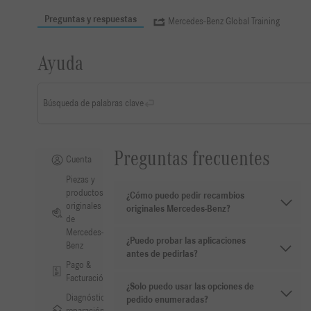
Preguntas y respuestas
Mercedes-Benz Global Training
Ayuda
Búsqueda de palabras clave
Preguntas frecuentes
Cuenta
Piezas y
productos
¿Cómo puedo pedir recambios
originales
originales Mercedes-Benz?
de
Mercedes-
¿Puedo probar las aplicaciones
Benz
antes de pedirlas?
Pago &
Facturación
¿Solo puedo usar las opciones de
Diagnóstico,
pedido enumeradas?