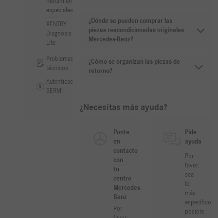
herramientas
especiales
¿Dónde se pueden comprar las
XENTRY
piezas reacondicionadas originales
Diagnosis
Mercedes-Benz?
Lite
Problemas
¿Cómo se organizan las piezas de
técnicos
retorno?
Autenticación
SERMI
¿Necesitas más ayuda?
Ponte
Pide
en
ayuda
contacto
Por
con
favor,
tu
sea
centro
lo
Mercedes-
más
Benz
específico
Por
posible