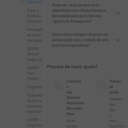
Cancelamentos
Quais são as peças que estão
disponíveis como Peças Genuínas
Peças e
Recondicionadas para Veículos
Produtos
Ligeiros de Passageiros?
Genuínos
Informações
Existe uma vantagem de preço em
de reparo e
comparação com a compra de uma
manutenção
peça nova equivalente?
XENTRY
Remote
Diagnosis
Precisa de mais ajuda?
XENTRY
Pass
Thru EU
Contacte
Preciso
o
de
Diagnóstico
seu
ajuda
Equipamentos
Parceiro
Pedimos
de oficina e
Autorizado
que
ferramentas
Mercedes-
seja
especiais
Benz
o
XENTRY
Inicie
mais
Diagnosis
sessão
específico