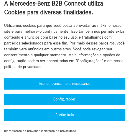
A Mercedes-Benz B2B Connect utiliza
Cookies para diversas finalidades.
Utilizamos cookies para que você possa aproveitar ao máximo nosso
Voltar ao topo
site e para melhorá-lo continuamente. Isso também nos permite exibir
conteúdo e anúncios com base no seu uso, e trabalhamos com
parceiros selecionados para esse fim. Por meio desses parceiros, você
também verá anúncios em outros sites. Você pode revogar seu
consentimento a qualquer momento. Mais informações e opções de
configuração podem ser encontradas em "Configurações" e em nossa
política de privacidade.
Precisa de ajuda?
Mercedes-Benz Global Training
Aceitar tecnicamente necessárias
Notícias
Configurações
Outras informações
B2B Connect Mobile App
Aceitar tudo
Política de Privacidade B2B Connect
Números de aprovação de tipo (PDF)
Informações Legais
Termos e Condições
Guia de autenticação Multifator (MFA)
Identificação do provedor
Declaração de privacidade