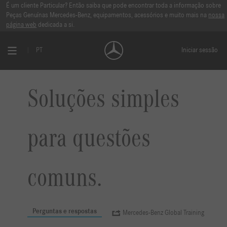
É um cliente Particular? Então saiba que pode encontrar toda a informação sobre
Peças Genuínas Mercedes-Benz, equipamentos, acessórios e muito mais na
nossa
página web
dedicada a si.
PT
Iniciar sessão
Soluções simples
para questões
comuns.
Perguntas e respostas
Mercedes-Benz Global Training