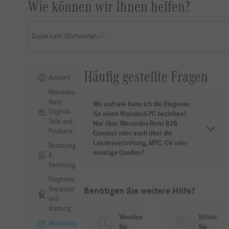
Wie können wir Ihnen helfen?
Suche nach Stichworten
Häufig gestellte Fragen
Account
Mercedes-
Benz
Wo und wie kann ich die Diagnose
Original-
für einen Standard-PC beziehen?
Teile und -
Nur über Mercedes-Benz B2B
Produkte
Connect oder auch über die
Landesvertretung, MPC, GV oder
Bezahlung
sonstige Quellen?
&
Rechnung
Diagnose,
Reparatur
Benötigen Sie weitere Hilfe?
und
Wartung
Wenden
Bitten
Bestellung
Sie
Sie