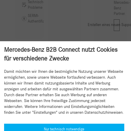
Technische
Mercedes-
Probleme
Benz
Partner.
SERMI-
Authentifizierung
Erstellen eines neuen Suppo
Mercedes-Benz B2B Connect nutzt Cookies
für verschiedene Zwecke
Damit möchten wir Ihnen die bestmögliche Nutzung unserer Webseite
Zurück zum Anfang
ermöglichen, sowie unsere Webseite fortlaufend verbessern. Auch
können wir Ihnen damit nutzungsbasierte Inhalte und Werbung
anzeigen und arbeiten dafür mit ausgewählten Partnern zusammen.
Durch diese Partner erhalten Sie auch Werbung auf anderen
Webseiten. Sie können Ihre freiwillige Zustimmung jederzeit
widerrufen. Weitere Informationen und Einstellungsmöglichkeiten
finden Sie unter "Einstellungen" und in unseren Datenschutzhinweisen.
Hilfe benötigt?
Mercedes-Benz Global Training
Nur technisch notwendige