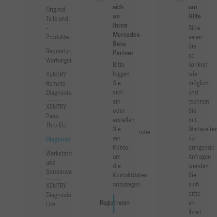
sich
um
Original-
an
Hilfe
Teile und
Ihren
Bitte
-
Mercedes-
seien
Produkte
Benz
Sie
Reparatur &
Partner
so
Wartungsinformation
Bitte
konkret
loggen
wie
XENTRY
Sie
möglich
Remote
sich
und
Diagnosis
ein
rechnen
XENTRY
oder
Sie
Pass
erstellen
mit
Thru EU
Sie
Wartezeiten
oder
ein
Für
Diagnose
Konto,
dringende
Werkstattausrüstung
um
Anfragen
und
die
wenden
Sonderwerkzeuge
Kontaktdaten
Sie
anzuzeigen.
sich
XENTRY
bitte
Diagnosis
an
Registrieren
Anmelden
Lite
Ihren