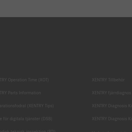
TRY Operation Time (XOT)
XENTRY Tillbehör
RY Parts Information
XENTRY fjärrdiagnos
rationsfodral (XENTRY Tips)
XENTRY Diagnosis Ki
e för digitala tjänster (DSB)
XENTRY Diagnosis Ki
odisk teknisk inspektion (PTI)