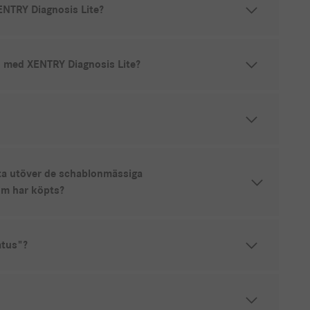
ENTRY Diagnosis Lite?
h med XENTRY Diagnosis Lite?
ata utöver de schablonmässiga
om har köpts?
atus"?