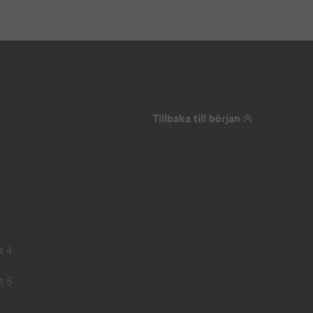
Tillbaka till början
t 4
t 5