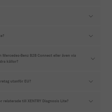
te?
n Mercedes-Benz B2B Connect eller även via
dra källor?
öretag utanför EU?
 relaterade till XENTRY Diagnosis Lite?