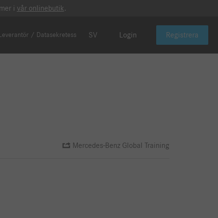
 mer i
vår onlinebutik
.
SV
Login
Registrera
Leverantör / Datasekretess
Mercedes-Benz Global Training