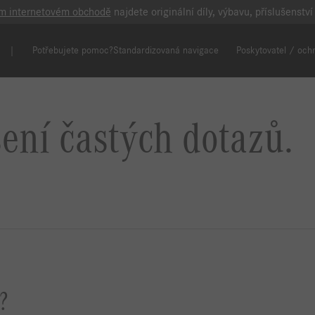
m internetovém obchodě
najdete originální díly, výbavu, příslušenstv
Potřebujete pomoc?
Standardizovaná navigace
Poskytovatel / och
ení častých dotazů.
?