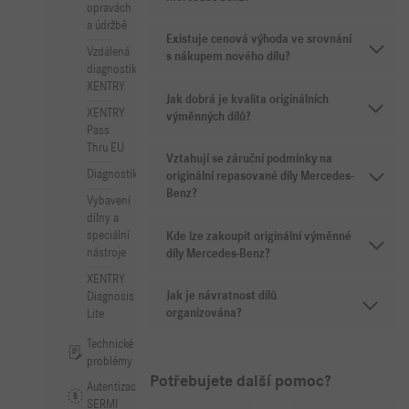
opravách
a údržbě
Existuje cenová výhoda ve srovnání
Vzdálená
s nákupem nového dílu?
diagnostika
XENTRY
Jak dobrá je kvalita originálních
XENTRY
výměnných dílů?
Pass
Thru EU
Vztahují se záruční podmínky na
Diagnostika
originální repasované díly Mercedes-
Benz?
Vybavení
dílny a
speciální
Kde lze zakoupit originální výměnné
nástroje
díly Mercedes-Benz?
XENTRY
Jak je návratnost dílů
Diagnosis
organizována?
Lite
Technické
problémy
Potřebujete další pomoc?
Autentizace
SERMI