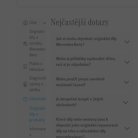
Nejčastější dotazy
Účet
Originální
díly a
Jak si mohu objednat originální díly
výrobky
Mercedes-Benz?
Mercedes-
Benz
Mohu si přihlášky vyzkoušet dříve,
Platba a
než si je objednám?
fakturace
Diagnostika,
Mohu použít pouze uvedené
opravy a
možnosti řazení?
údržba
Objednávky
Je bezpečné koupit v jiných
obchodech?
Originální
díly a
Které díly nebo sestavy jsou k
produkty
dispozici jako originální repasované
Informace
díly na trhu s náhradními díly
o
mercedes-benz?