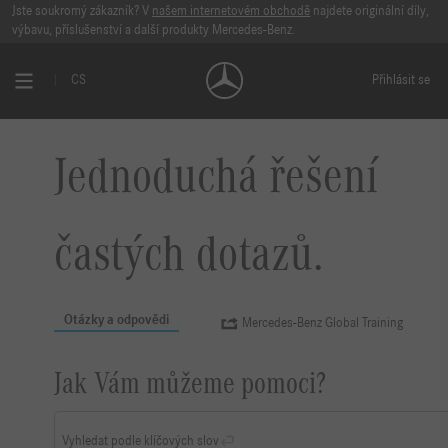
Jste soukromý zákazník? V
našem internetovém obchodě
najdete originální díly,
výbavu, příslušenství a další produkty Mercedes-Benz.
CS
Přihlásit se
Jednoduchá řešení
častých dotazů.
Otázky a odpovědi
Mercedes-Benz Global Training
Jak Vám můžeme pomoci?
Vyhledat podle klíčových slov