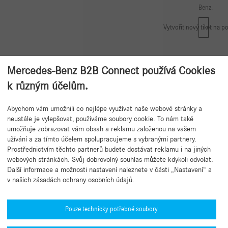
Benz.
Vytvořit nový tiket na p
Mercedes-Benz B2B Connect používá Cookies
k různým účelům.
Abychom vám umožnili co nejlépe využívat naše webové stránky a
Zpět na začátek
neustále je vylepšovat, používáme soubory cookie. To nám také
umožňuje zobrazovat vám obsah a reklamu založenou na vašem
užívání a za tímto účelem spolupracujeme s vybranými partnery.
Prostřednictvím těchto partnerů budete dostávat reklamu i na jiných
webových stránkách. Svůj dobrovolný souhlas můžete kdykoli odvolat.
Další informace a možnosti nastavení naleznete v části „Nastavení“ a
v našich zásadách ochrany osobních údajů.
Potřebujete pomoc?
Mercedes-Benz Global Training
Pouze technicky potřebné soubory
Novinky