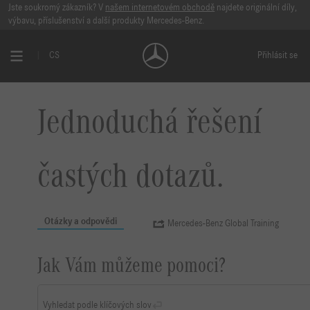
Jste soukromý zákazník? V
našem internetovém obchodě
najdete originální díly,
výbavu, příslušenství a další produkty Mercedes-Benz.
CS
Přihlásit se
Jednoduchá řešení
častých dotazů.
Otázky a odpovědi
Mercedes-Benz Global Training
Jak Vám můžeme pomoci?
Vyhledat podle klíčových slov