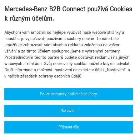
Mercedes-Benz B2B Connect používá Cookies
k různým účelům.
Abychom vám umožnili co nejlépe využívat naše webové stránky a
Zpět na začátek
neustále je vylepšovat, používáme soubory cookie. To nám také
umožňuje zobrazovat vám obsah a reklamu založenou na vašem
užívání a za tímto účelem spolupracujeme s vybranými partnery.
Prostřednictvím těchto partnerů budete dostávat reklamu i na jiných
webových stránkách. Svůj dobrovolný souhlas můžete kdykoli odvolat.
Další informace a možnosti nastavení naleznete v části „Nastavení“ a
v našich zásadách ochrany osobních údajů.
Potřebujete pomoc?
Mercedes-Benz Global Training
Pouze technicky potřebné soubory
Novinky
Nastavení
Další informace
Aplikace B2B Connect
Přijmout vše
Zásady ochrany osobních údajů platformy B2B Connect
Obchod Mercedes me
Právní informace