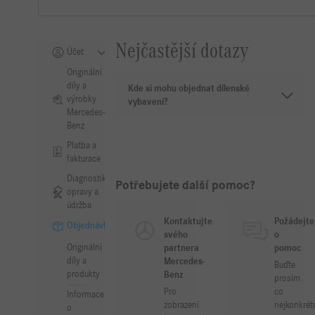
Nejčastější dotazy
Účet
Originální
díly a
Kde si mohu objednat dílenské
výrobky
vybavení?
Mercedes-
Benz
Platba a
fakturace
Diagnostika,
Potřebujete další pomoc?
opravy a
údržba
Kontaktujte
Požádejte
Objednávky
svého
o
Originální
partnera
pomoc
díly a
Mercedes-
Buďte
produkty
Benz
prosím
Pro
co
Informace
zobrazení
nejkonkrét
o