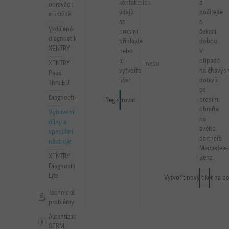
kontaktních
a
opravách
údajů
počítejte
a údržbě
se
s
Vzdálená
prosím
čekací
diagnostika
přihlaste
dobou.
XENTRY
nebo
V
si
případě
XENTRY
nebo
vytvořte
naléhavýc
Pass
účet.
dotazů
Thru EU
se
Diagnostika
prosím
Přihlásit se
Registrovat
obraťte
Vybavení
na
dílny a
svého
speciální
partnera
nástroje
Mercedes-
XENTRY
Benz.
Diagnosis
Lite
Vytvořit nový tiket na p
Technické
problémy
Autentizace
SERMI