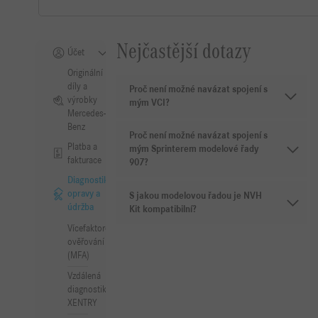
Nejčastější dotazy
Účet
Originální
díly a
Proč není možné navázat spojení s
výrobky
mým VCI?
Mercedes-
Benz
Proč není možné navázat spojení s
Platba a
mým Sprinterem modelové řady
fakturace
907?
Diagnostika,
opravy a
S jakou modelovou řadou je NVH
údržba
Kit kompatibilní?
Vícefaktorové
ověřování
(MFA)
Vzdálená
diagnostika
XENTRY