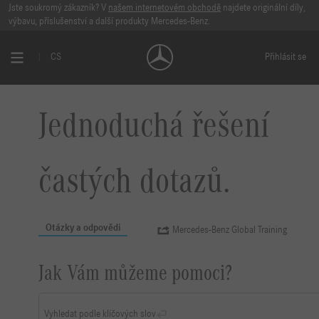
Jste soukromý zákazník? V
našem internetovém obchodě
najdete originální díly,
výbavu, příslušenství a další produkty Mercedes-Benz.
CS
Přihlásit se
Jednoduchá řešení
častých dotazů.
Otázky a odpovědi
Mercedes-Benz Global Training
Jak Vám můžeme pomoci?
Vyhledat podle klíčových slov