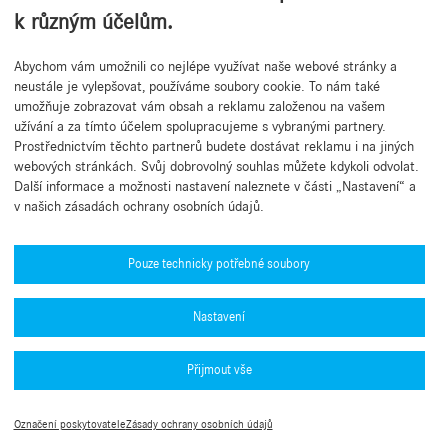
k různým účelům.
Abychom vám umožnili co nejlépe využívat naše webové stránky a
Zpět na začátek
neustále je vylepšovat, používáme soubory cookie. To nám také
umožňuje zobrazovat vám obsah a reklamu založenou na vašem
užívání a za tímto účelem spolupracujeme s vybranými partnery.
Prostřednictvím těchto partnerů budete dostávat reklamu i na jiných
webových stránkách. Svůj dobrovolný souhlas můžete kdykoli odvolat.
Další informace a možnosti nastavení naleznete v části „Nastavení“ a
v našich zásadách ochrany osobních údajů.
Potřebujete pomoc?
Mercedes-Benz Global Training
Pouze technicky potřebné soubory
Novinky
Nastavení
Další informace
Aplikace B2B Connect
Přijmout vše
Zásady ochrany osobních údajů platformy B2B Connect
Obchod Mercedes me
Právní informace
Podmínky použití
Čísla schválení typu (PDF)
Označení poskytovatele
Zásady ochrany osobních údajů
Nastavení souborů cookie