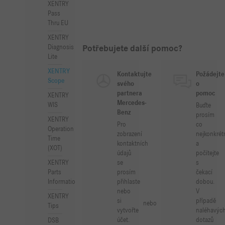
XENTRY
Pass
Thru EU
XENTRY
Potřebujete další pomoc?
Diagnosis
Lite
XENTRY
Kontaktujte
Požádejte
Scope
svého
o
partnera
pomoc
XENTRY
Mercedes-
WIS
Buďte
Benz
prosím
XENTRY
Pro
co
Operation
zobrazení
nejkonkrét
Time
kontaktních
a
(XOT)
údajů
počítejte
se
s
XENTRY
prosím
čekací
Parts
přihlaste
dobou.
Information
nebo
V
XENTRY
si
případě
nebo
Tips
vytvořte
naléhavýc
účet.
dotazů
DSB