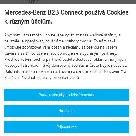
SERMI
Mercedes-Benz B2B Connect používá Cookies
k různým účelům.
Abychom vám umožnili co nejlépe využívat naše webové stránky a
Zpět na začátek
neustále je vylepšovat, používáme soubory cookie. To nám také
umožňuje zobrazovat vám obsah a reklamu založenou na vašem
užívání a za tímto účelem spolupracujeme s vybranými partnery.
Prostřednictvím těchto partnerů budete dostávat reklamu i na jiných
webových stránkách. Svůj dobrovolný souhlas můžete kdykoli odvolat.
Další informace a možnosti nastavení naleznete v části „Nastavení“ a
v našich zásadách ochrany osobních údajů.
Potřebujete pomoc?
Mercedes-Benz Global Training
Pouze technicky potřebné soubory
Novinky
Nastavení
Další informace
Aplikace B2B Connect
Přijmout vše
Zásady ochrany osobních údajů platformy B2B Connect
Obchod Mercedes me