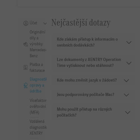
Nejčastější dotazy
Účet
Originální
díly a
Kde získám přístup k informacím o
výrobky
osobních dodávkách?
Mercedes-
Benz
Lze dokumenty z XENTRY Operation
Platba a
Time vytisknout nebo stáhnout?
fakturace
Diagnostika,
Kde mohu změnit jazyk v žádosti?
opravy a
údržba
Jsou podporovány počítače Mac?
Vícefaktorové
ověřování
Mohu použít přístup na různých
(MFA)
počítačích?
Vzdálená
diagnostika
XENTRY