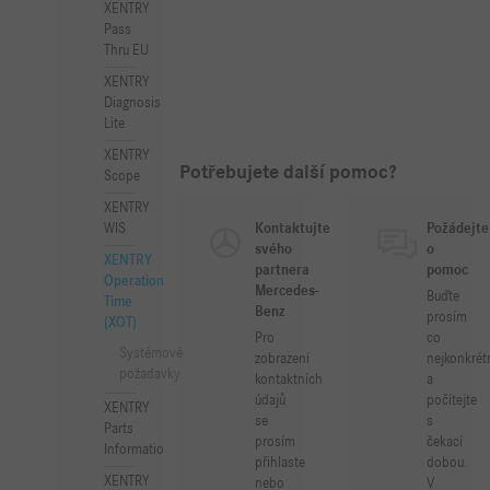
XENTRY
Pass
Thru EU
XENTRY
Diagnosis
Lite
XENTRY
Potřebujete další pomoc?
Scope
XENTRY
WIS
Kontaktujte
Požádejte
svého
o
XENTRY
partnera
pomoc
Operation
Mercedes-
Buďte
Time
Benz
prosím
(XOT)
Pro
co
Systémové
zobrazení
nejkonkrét
požadavky
kontaktních
a
údajů
počítejte
XENTRY
se
s
Parts
prosím
čekací
Information
přihlaste
dobou.
XENTRY
nebo
V