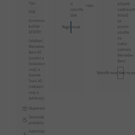
Tips
si
případě
nebo
vytvořte
naléhavýc
DSB
účet.
dotazů
Kombinovaný
se
balíček
prosím
Přihlásit se
Registrovat
XENTRY
obraťte
na
Oddělení
svého
Mercedes-
partnera
Benz AG
Mercedes-
(osobní a
Benz.
dodávkové
vozy) a
Vytvořit nový tiket na p
Daimler
Truck AG
(nákladní
vozy a
autobusy)
Objednávky
Technické
problémy
Autentizace