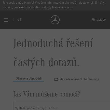
Jste soukromý zákazník? V
našem internetovém obchodě
najdete originální díly,
výbavu, příslušenství a další produkty Mercedes-Benz.
CS
Přihlásit se
Jednoduchá řešení
častých dotazů.
Otázky a odpovědi
Mercedes-Benz Global Training
Jak Vám můžeme pomoci?
Vyhledat podle klíčových slov