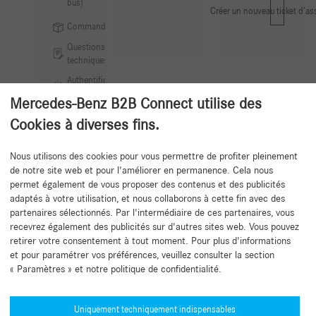
bus)
Créer un nouveau ticket d’as
Commandes
Questions
techniques
Authentification
SERMI
Mercedes-Benz B2B Connect utilise des
Cookies à diverses fins.
Nous utilisons des cookies pour vous permettre de profiter pleinement
de notre site web et pour l'améliorer en permanence. Cela nous
Retour au début
permet également de vous proposer des contenus et des publicités
adaptés à votre utilisation, et nous collaborons à cette fin avec des
partenaires sélectionnés. Par l'intermédiaire de ces partenaires, vous
recevrez également des publicités sur d'autres sites web. Vous pouvez
retirer votre consentement à tout moment. Pour plus d'informations
et pour paramétrer vos préférences, veuillez consulter la section
« Paramètres » et notre politique de confidentialité.
Besoin d'aide ?
Mercedes-Benz Global Training
Uniquement techniquement indispensables