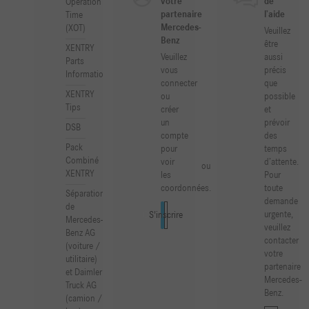
votre
de
Operation
partenaire
l’aide
Time
Mercedes-
(XOT)
Veuillez
Benz
être
XENTRY
Veuillez
aussi
Parts
vous
précis
Information
connecter
que
XENTRY
ou
possible
Tips
créer
et
un
prévoir
DSB
compte
des
Pack
pour
temps
Combiné
voir
d’attente.
ou
XENTRY
les
Pour
coordonnées.
toute
Séparation
demande
de
urgente,
Connexion
S'inscrire
Mercedes-
veuillez
Benz AG
contacter
(voiture /
votre
utilitaire)
partenaire
et Daimler
Mercedes-
Truck AG
Benz.
(camion /