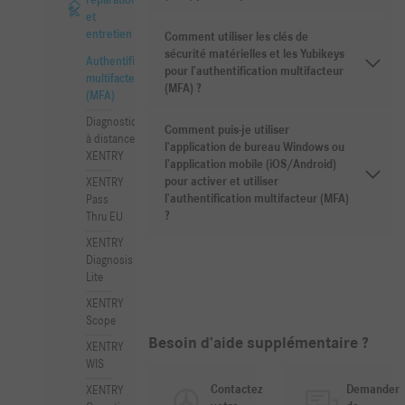
réparation
et
entretien
Comment utiliser les clés de
sécurité matérielles et les Yubikeys
Authentification
pour l’authentification multifacteur
multifacteur
(MFA) ?
(MFA)
Diagnostic
Comment puis-je utiliser
à distance
l’application de bureau Windows ou
XENTRY
l’application mobile (iOS/Android)
pour activer et utiliser
XENTRY
l’authentification multifacteur (MFA)
Pass
?
Thru EU
XENTRY
Diagnosis
Lite
XENTRY
Scope
Besoin d’aide supplémentaire ?
XENTRY
WIS
Contactez
Demander
XENTRY