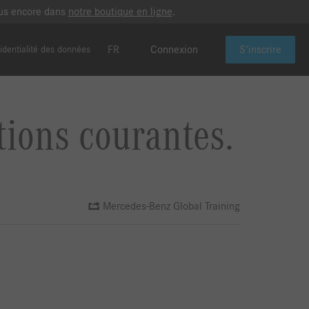
plus encore dans
notre boutique en ligne
.
FR
Connexion
S'inscrire
identialité des données
tions courantes.
Mercedes-Benz Global Training