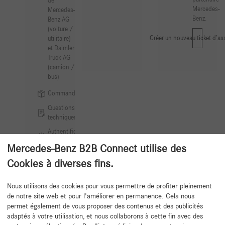
de
Mercedes-
Mercedes-
Benz.
Benz AG
(voiture /
Créer un nouveau ticket d’as
utilitaire)
et Daimler
Truck AG
(camion /
bus)
Commandes
Questions
techniques
Authentification
SERMI
Mercedes-Benz B2B Connect utilise des
Cookies à diverses fins.
Nous utilisons des cookies pour vous permettre de profiter pleinement
de notre site web et pour l'améliorer en permanence. Cela nous
Retour au début
permet également de vous proposer des contenus et des publicités
adaptés à votre utilisation, et nous collaborons à cette fin avec des