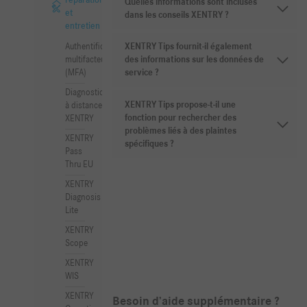
réparation
Quelles informations sont incluses
et
dans les conseils XENTRY ?
entretien
Authentification
XENTRY Tips fournit-il également
multifacteur
des informations sur les données de
(MFA)
service ?
Diagnostic
XENTRY Tips propose-t-il une
à distance
fonction pour rechercher des
XENTRY
problèmes liés à des plaintes
XENTRY
spécifiques ?
Pass
Thru EU
XENTRY
Diagnosis
Lite
XENTRY
Scope
XENTRY
WIS
XENTRY
Besoin d’aide supplémentaire ?