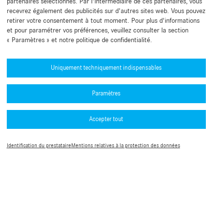
partenaires sélectionnés. Par l'intermédiaire de ces partenaires, vous
recevrez également des publicités sur d'autres sites web. Vous pouvez
retirer votre consentement à tout moment. Pour plus d'informations
et pour paramétrer vos préférences, veuillez consulter la section
« Paramètres » et notre politique de confidentialité.
Besoin d'aide ?
Mercedes-Benz Global Training
Uniquement techniquement indispensables
Actualités
Paramètres
Autres informations
L’application B2B Connect
Accepter tout
Politique de confidentialité B2B Connect
Numéros d'homologation de type (PDF)
Mentions légales
Conditions Générales d’Utilisation
Guide de l’authentification multifacteur
Identification du prestataire
Mentions relatives à la protection des données
Paramètres des cookies