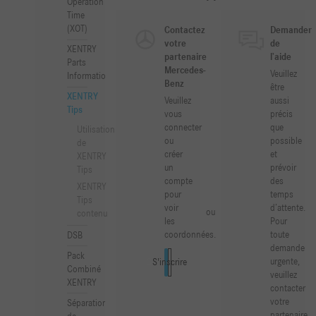
Operation
Time
(XOT)
Contactez
Demander
votre
de
XENTRY
partenaire
l’aide
Parts
Mercedes-
Veuillez
Information
Benz
être
XENTRY
Veuillez
aussi
Tips
vous
précis
connecter
que
Utilisation
ou
possible
de
créer
et
XENTRY
un
prévoir
Tips
compte
des
XENTRY
pour
temps
Tips
voir
d’attente.
ou
contenu
les
Pour
coordonnées.
toute
DSB
demande
Pack
urgente,
Connexion
S'inscrire
Combiné
veuillez
XENTRY
contacter
votre
Séparation
partenaire