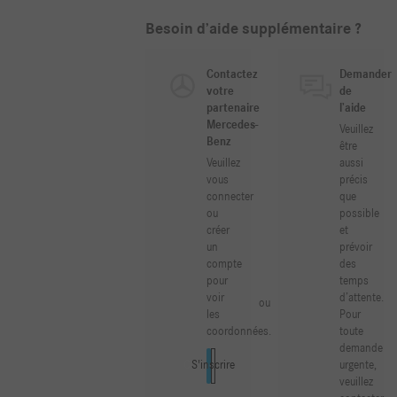
Besoin d’aide supplémentaire ?
Contactez
Demander
votre
de
partenaire
l’aide
Mercedes-
Veuillez
Benz
être
Veuillez
aussi
vous
précis
connecter
que
ou
possible
créer
et
un
prévoir
compte
des
pour
temps
voir
d’attente.
ou
les
Pour
coordonnées.
toute
demande
urgente,
Connexion
S'inscrire
veuillez