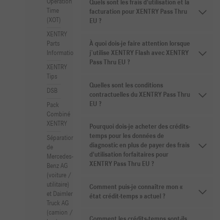
Operation
Quels sont les frais d'utilisation et la
Time
facturation pour XENTRY Pass Thru
(XOT)
EU ?
XENTRY
Parts
À quoi dois-je faire attention lorsque
Information
j’utilise XENTRY Flash avec XENTRY
Pass Thru EU ?
XENTRY
Tips
Quelles sont les conditions
DSB
contractuelles du XENTRY Pass Thru
EU ?
Pack
Combiné
XENTRY
Pourquoi dois-je acheter des crédits-
temps pour les données de
Séparation
diagnostic en plus de payer des frais
de
d'utilisation forfaitaires pour
Mercedes-
XENTRY Pass Thru EU ?
Benz AG
(voiture /
utilitaire)
Comment puis-je connaître mon «
et Daimler
état crédit-temps » actuel ?
Truck AG
(camion /
Comment les crédits-temps sont-ils