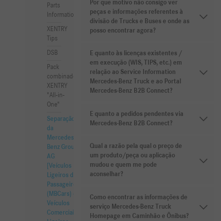
Por que motivo não consigo ver
Parts
peças e informações referentes à
Information
divisão de Trucks e Buses e onde as
XENTRY
posso encontrar agora?
Tips
DSB
E quanto às licenças existentes /
em execução (WIS, TIPS, etc.) em
Pack
relação ao Service Information
combinado
Mercedes-Benz Truck e ao Portal
XENTRY
Mercedes-Benz B2B Connect?
"All-in-
One"
E quanto a pedidos pendentes via
Separação
Mercedes-Benz B2B Connect?
da
Mercedes-
Qual a razão pela qual o preço de
Benz Group
um produto/peça ou aplicação
AG
mudou e quem me pode
[Veículos
aconselhar?
Ligeiros de
Passageiros
(MBCars) e
Como encontrar as informações de
Veículos
serviço Mercedes-Benz Truck
Comerciais
Homepage em Caminhão e Ônibus?