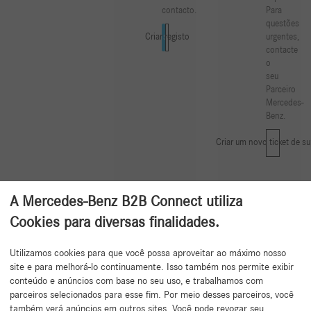
contacto.
Para
questões
urgentes,
Iniciar sessão
Criar registo
contacte
o
seu
Parceiro
Mercedes-
Benz.
Criar um novo ticket de s
A Mercedes-Benz B2B Connect utiliza
Cookies para diversas finalidades.
Utilizamos cookies para que você possa aproveitar ao máximo nosso
Voltar ao topo
site e para melhorá-lo continuamente. Isso também nos permite exibir
conteúdo e anúncios com base no seu uso, e trabalhamos com
parceiros selecionados para esse fim. Por meio desses parceiros, você
também verá anúncios em outros sites. Você pode revogar seu