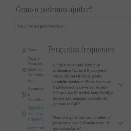
Como o podemos ajudar?
Pesquisar por palavras-chave
Perguntas frequentes
Conta
Peças e
Produtos
Como cliente anteriormente
Genuínos
atribuído a Trucks & Buses (vice-
Mercedes-
versa: MBCars & Vans), posso
Benz
também aceder ao Mercedes-Benz
B2B Connect (vice-versa: Service
Pagamento
Information Mercedes-Benz Truck) e
&
de que informações necessito de
Faturação
prestar ao CAC?
Diagnóstico,
manutenção
Não consigo encontrar o produto /
e reparação
peça certa ou a aplicação certa. O
Autenticação
que posso fazer?