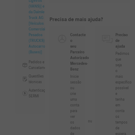
Ligeiros
(VANS)] e
da Daimler
Truck AG
Precisa de mais ajuda?
[Veículos
Comerciais
Contacte
Preciso
Pesados
o
de
(TRUCKS) e
seu
ajuda
Autocarros
Parceiro
(Buses)]
Pedimos
Autorizado
que
Pedidos e
Mercedes-
seja
Cancelamentos
Benz
o
Questões
Inicie
mais
técnicas
sessão
específico
ou
possível
Autenticação
crie
e
SERMI
uma
tenha
conta
em
para
conta
ver
os
ou
os
tempos
dados
de
de
espera.