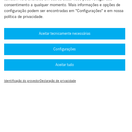
consentimento a qualquer momento. Mais informações e opções de
configuração podem ser encontradas em "Configurações" e em nossa
política de privacidade.
Precisa de ajuda?
Mercedes-Benz Global Training
Aceitar tecnicamente necessárias
Notícias
Configurações
Outras informações
B2B Connect Mobile App
Aceitar tudo
Política de Privacidade B2B Connect
Números de aprovação de tipo (PDF)
Informações Legais
Termos e Condições
Guia de autenticação Multifator (MFA)
Identificação do provedor
Declaração de privacidade
Configurações de cookies