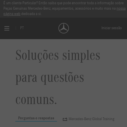
É um cliente Particular? Então saiba que pode encontrar toda a informação sobre
Peças Genuínas Mercedes-Benz, equipamentos, acessórios e muito mais na
nossa
página web
dedicada a si.
PT
Iniciar sessão
Soluções simples
para questões
comuns.
Perguntas e respostas
Mercedes-Benz Global Training