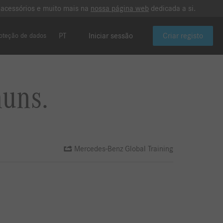
 acessórios e muito mais na
nossa página web
dedicada a si.
PT
Iniciar sessão
Criar registo
oteção de dados
muns.
Mercedes-Benz Global Training