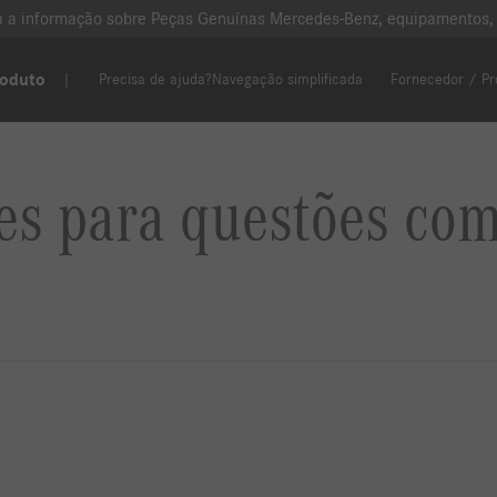
oda a informação sobre Peças Genuínas Mercedes-Benz, equipamentos,
roduto
Precisa de ajuda?
Navegação simplificada
Fornecedor / Pr
es para questões co