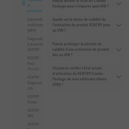
réparation
Puis-je activer le XENTRY Combo
et
Package pour n’importe quel VIN ?
entretien
Authentification
Quelle est la durée de validité de
multifacteur
l’activation du produit XENTRY pour
(MFA)
un VIN ?
Diagnostic
Puis-je prolonger la période de
à distance
validité d’une activation de produit
XENTRY
liée au VIN ?
XENTRY
Pass
Où puis-je vérifier l’état actuel
Thru EU
d’activation du XENTRY Combo
XENTRY
Package de mes véhicules clients
Diagnosis
(VIN) ?
Lite
XENTRY
Scope
XENTRY
WIS
XENTRY