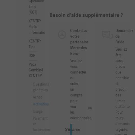
Operation
Time
(XOT)
Besoin d’aide supplémentaire ?
XENTRY
Parts
Contactez
Demander
Information
votre
de
XENTRY
partenaire
l’aide
Tips
Mercedes-
Veuillez
Benz
être
DSB
Veuillez
aussi
Pack
vous
précis
Combiné
connecter
que
XENTRY
ou
possible
créer
et
Questions
un
prévoir
générales
compte
des
Achat
pour
temps
Activation
voir
d’attente.
ou
Usage
les
Pour
coordonnées.
toute
Paiement
demande
et
urgente,
Connexion
S'inscrire
facturation