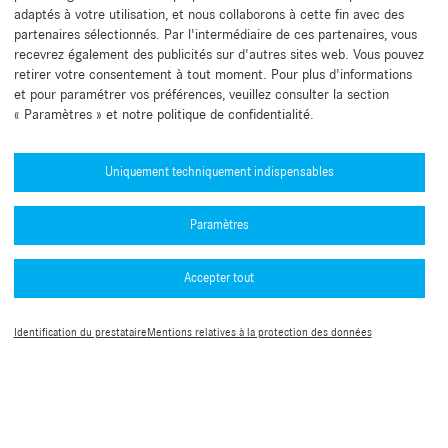
adaptés à votre utilisation, et nous collaborons à cette fin avec des
partenaires sélectionnés. Par l'intermédiaire de ces partenaires, vous
recevrez également des publicités sur d'autres sites web. Vous pouvez
retirer votre consentement à tout moment. Pour plus d'informations
et pour paramétrer vos préférences, veuillez consulter la section
« Paramètres » et notre politique de confidentialité.
Besoin d'aide ?
Mercedes-Benz Global Training
Uniquement techniquement indispensables
Actualités
Paramètres
Autres informations
L’application B2B Connect
Accepter tout
Politique de confidentialité B2B Connect
Numéros d'homologation de type (PDF)
Mentions légales
Conditions Générales d’Utilisation
Guide de l’authentification multifacteur
Identification du prestataire
Mentions relatives à la protection des données
Paramètres des cookies