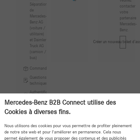
veuillez
Séparation
contacter
de
votre
Mercedes-
partenaire
Benz AG
Mercedes-
(voiture /
Benz.
utilitaire)
et Daimler
Créer un nouveau ticket d’as
Truck AG
(camion /
bus)
Commandes
Questions
techniques
Authentification
SERMI
Mercedes-Benz B2B Connect utilise des
Cookies à diverses fins.
Nous utilisons des cookies pour vous permettre de profiter pleinement
de notre site web et pour l'améliorer en permanence. Cela nous
Retour au début
permet également de vous proposer des contenus et des publicités