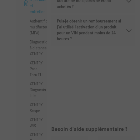
réparation
facture de mes packs de crédit
et
achetés ?
entretien
Authentification
Puis-je obtenir un remboursement si
multifacteur
j’ai utilisé l’activation d’un produit
(MFA)
pour un VIN pendant moins de 24
heures ?
Diagnostic
à distance
XENTRY
XENTRY
Pass
Thru EU
XENTRY
Diagnosis
Lite
XENTRY
Scope
XENTRY
WIS
Besoin d’aide supplémentaire ?
XENTRY