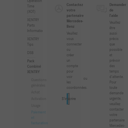
Operation
Contactez
Demander
Time
votre
de
(XOT)
partenaire
l’aide
XENTRY
Mercedes-
Veuillez
Parts
Benz
être
Information
Veuillez
aussi
vous
précis
XENTRY
connecter
que
Tips
ou
possible
DSB
créer
et
un
prévoir
Pack
compte
des
Combiné
pour
temps
XENTRY
voir
d’attente.
ou
Questions
les
Pour
générales
coordonnées.
toute
Achat
demande
urgente,
Connexion
S'inscrire
Activation
veuillez
Usage
contacter
Paiement
votre
et
partenaire
facturation
Mercedes-