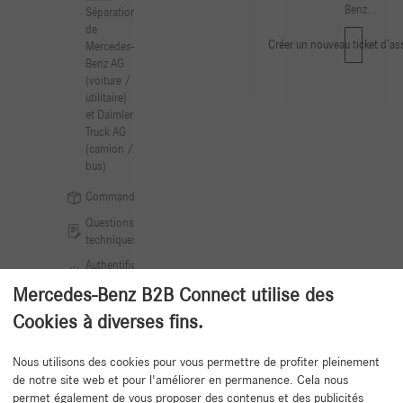
Benz.
Séparation
de
Créer un nouveau ticket d’as
Mercedes-
Benz AG
(voiture /
utilitaire)
et Daimler
Truck AG
(camion /
bus)
Commandes
Questions
techniques
Authentification
SERMI
Mercedes-Benz B2B Connect utilise des
Cookies à diverses fins.
Nous utilisons des cookies pour vous permettre de profiter pleinement
de notre site web et pour l'améliorer en permanence. Cela nous
Retour au début
permet également de vous proposer des contenus et des publicités