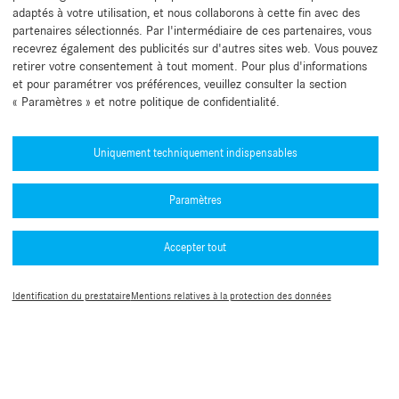
adaptés à votre utilisation, et nous collaborons à cette fin avec des
partenaires sélectionnés. Par l'intermédiaire de ces partenaires, vous
recevrez également des publicités sur d'autres sites web. Vous pouvez
retirer votre consentement à tout moment. Pour plus d'informations
et pour paramétrer vos préférences, veuillez consulter la section
« Paramètres » et notre politique de confidentialité.
Besoin d'aide ?
Mercedes-Benz Global Training
Uniquement techniquement indispensables
Actualités
Paramètres
Autres informations
L’application B2B Connect
Accepter tout
Politique de confidentialité B2B Connect
Numéros d'homologation de type (PDF)
Mentions légales
Conditions Générales d’Utilisation
Guide de l’authentification multifacteur
Identification du prestataire
Mentions relatives à la protection des données
Paramètres des cookies