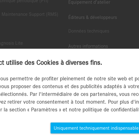
chnique périodique (PTI)
Équipement d’atelier
 Maintenance Support (RMS)
Éditeurs & développeurs
Données techniques
gnosis Lite
Autres informations
s Thru EU
L’application B2B Connect
utilise des Cookies à diverses fins.
 Diagnostic Support (RDS)
Numéros d'homologation de type (
vous permettre de profiter pleinement de notre site web et 
ope
us proposer des contenus et des publicités adaptés à votre u
Guide de l’authentification multifa
sélectionnés. Par l'intermédiaire de ces partenaires, vous re
ate Service et Retail Data
vez retirer votre consentement à tout moment. Pour plus d'i
r la section « Paramètres » et notre politique de confidentiali
Uniquement techniquement indispensable
lifiées (SAS) /
Politique de confidentialité B2B
Mentions
Connect
légales