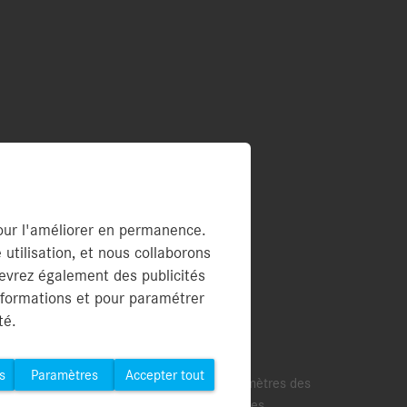
PDF)
pour l'améliorer en permanence.
tilisation, et nous collaborons
cteur
cevrez également des publicités
nformations et pour paramétrer
té.
s
Paramètres
Accepter tout
Conditions Générales
Paramètres des
d’Utilisation
cookies