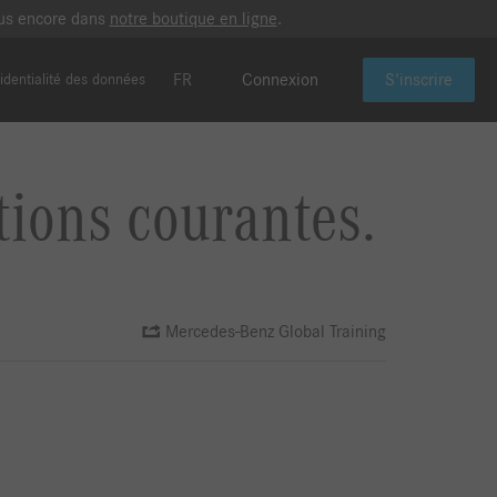
plus encore dans
notre boutique en ligne
.
FR
Connexion
S'inscrire
identialité des données
tions courantes.
Mercedes-Benz Global Training