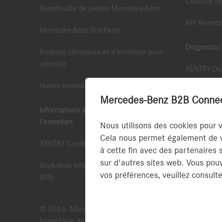
Contrôle te
Portefeuille de pièces Mercedes-Benz
API Remote
Mercedes-Benz StarParts
Diagnostic
Produits chimiques et d'entretien pour
véhicule
XENTRY Dia
Huiles moteur d'Origine Mercedes-Benz
XENTRY Pas
Mercedes-Benz B2B Connect 
Informations sur la réparation et
API Remote
l’entretien
Nous utilisons des cookies pour 
XENTRY Sc
Cela nous permet également de vo
XENTRY Combo Package
à cette fin avec des partenaires 
XENTRY Upd
sur d'autres sites web. Vous pou
Workshop Information System (XENTRY
Storage
vos préférences, veuillez consulte
WIS)
© 2026. Mercedes-Benz France Société par Actions Simp
Formulaire de contact