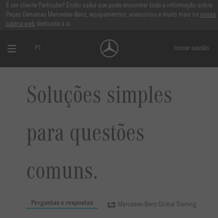
É um cliente Particular? Então saiba que pode encontrar toda a informação sobre
Peças Genuínas Mercedes-Benz, equipamentos, acessórios e muito mais na
nossa
página web
dedicada a si.
PT
Iniciar sessão
Soluções simples
para questões
comuns.
Perguntas e respostas
Mercedes-Benz Global Training