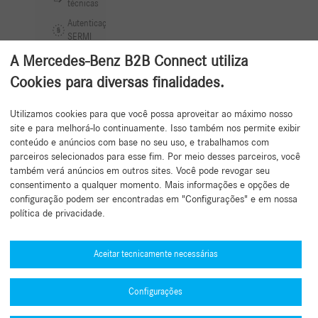
técnicas
Autenticação
SERMI
A Mercedes-Benz B2B Connect utiliza
Cookies para diversas finalidades.
Utilizamos cookies para que você possa aproveitar ao máximo nosso
Voltar ao topo
site e para melhorá-lo continuamente. Isso também nos permite exibir
conteúdo e anúncios com base no seu uso, e trabalhamos com
parceiros selecionados para esse fim. Por meio desses parceiros, você
também verá anúncios em outros sites. Você pode revogar seu
consentimento a qualquer momento. Mais informações e opções de
configuração podem ser encontradas em "Configurações" e em nossa
política de privacidade.
Precisa de ajuda?
Mercedes-Benz Global Training
Aceitar tecnicamente necessárias
Notícias
Configurações
Outras informações
B2B Connect Mobile App