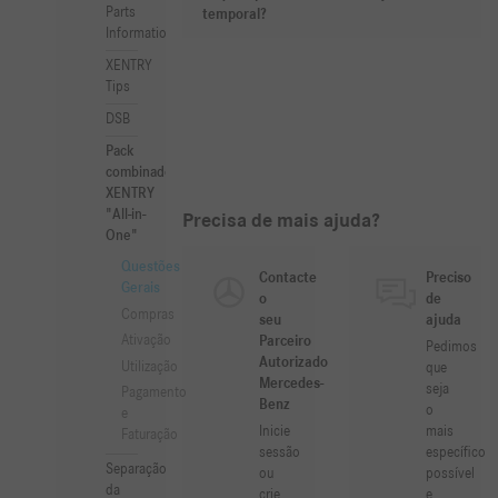
Parts
temporal?
Information
XENTRY
Tips
DSB
Pack
combinado
XENTRY
"All-in-
Precisa de mais ajuda?
One"
Questões
Contacte
Preciso
Gerais
o
de
Compras
seu
ajuda
Ativação
Parceiro
Pedimos
Autorizado
Utilização
que
Mercedes-
seja
Pagamento
Benz
o
e
Inicie
mais
Faturação
sessão
específico
Separação
ou
possível
da
crie
e