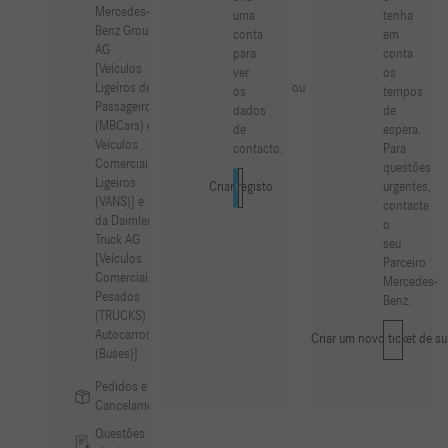
Mercedes-
uma
tenha
Benz Group
conta
em
AG
para
conta
[Veículos
ver
os
ou
Ligeiros de
os
tempos
Passageiros
dados
de
(MBCars) e
de
espera.
Veículos
contacto.
Para
Comerciais
questões
Ligeiros
urgentes,
Iniciar sessão
Criar registo
(VANS)] e
contacte
da Daimler
o
Truck AG
seu
[Veículos
Parceiro
Comerciais
Mercedes-
Pesados
Benz.
(TRUCKS) e
Autocarros
Criar um novo ticket de s
(Buses)]
Pedidos e
Cancelamentos
Questões