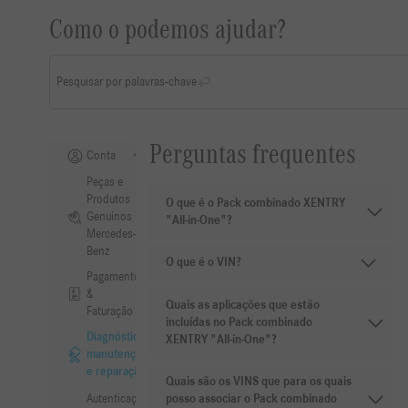
Como o podemos ajudar?
Pesquisar por palavras-chave
Perguntas frequentes
Conta
Peças e
Produtos
O que é o Pack combinado XENTRY
Genuínos
"All-in-One"?
Mercedes-
Benz
O que é o VIN?
Pagamento
&
Quais as aplicações que estão
Faturação
incluídas no Pack combinado
Diagnóstico,
XENTRY "All-in-One"?
manutenção
e reparação
Quais são os VINS que para os quais
Autenticação
posso associar o Pack combinado