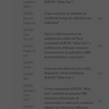
multifator
XENTRY "All-in-One"?
(MFA)
O que acontece às unidades de
XENTRY
crédito de tempo de utilização não
Remote
utilizados?
Diagnosis
XENTRY
Qual é a diferença entre as
Pass
unidades de crédito do Pack
Thru EU
combinado XENTRY "All-in-One" e
XENTRY
os blocos de utilização temporal
Diagnosis
relativamente às aplicações (RMI)
Lite
de manutenção e reparação?
XENTRY
Scope
Quais os mercados em que o está
disponível o Pack combinado
XENTRY
XENTRY "All-in-One"?
WIS
XENTRY
O Pack combinado XENTRY "All-in-
Operation
One" substitui as soluções RMI
Time
relativas a informação de
(XOT)
manutenção e reparação, possíveis
XENTRY
adquirir por blocos de utilização